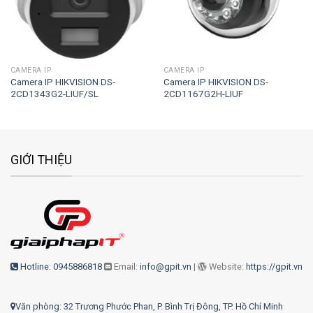
CAMERA IP
CAMERA IP
Camera IP HIKVISION DS-
Camera IP HIKVISION DS-
2CD1343G2-LIUF/SL
2CD1167G2H-LIUF
GIỚI THIỆU
Hotline: 0945886818
Email:
info@gpit.vn
|
Website:
https://gpit.vn
Văn phòng: 32 Trương Phước Phan, P. Bình Trị Đông, TP. Hồ Chí Minh