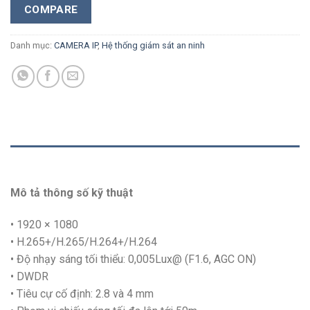
COMPARE
Danh mục:
CAMERA IP
,
Hệ thống giám sát an ninh
MÔ TẢ
Mô tả thông số kỹ thuật
• 1920 × 1080
• H.265+/H.265/H.264+/H.264
• Độ nhạy sáng tối thiểu: 0,005Lux@ (F1.6, AGC ON)
• DWDR
• Tiêu cự cố định: 2.8 và 4 mm