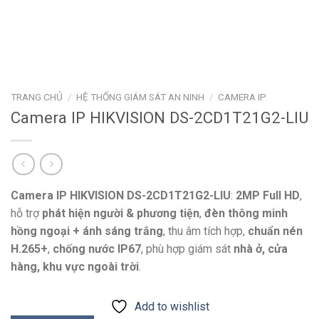
TRANG CHỦ
/
HỆ THỐNG GIÁM SÁT AN NINH
/
CAMERA IP
Camera IP HIKVISION DS-2CD1T21G2-LIU
Camera IP HIKVISION DS-2CD1T21G2-LIU
:
2MP Full HD
,
hỗ trợ
phát hiện người & phương tiện
,
đèn thông minh
hồng ngoại + ánh sáng trắng
, thu âm tích hợp,
chuẩn nén
H.265+
,
chống nước IP67
, phù hợp giám sát
nhà ở, cửa
hàng, khu vực ngoài trời
.
Add to wishlist