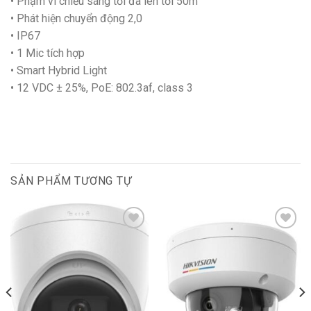
• Phạm vi chiếu sáng tối đa lên tới 50m
• Phát hiện chuyển động 2,0
• IP67
• 1 Mic tích hợp
• Smart Hybrid Light
• 12 VDC ± 25%, PoE: 802.3af, class 3
SẢN PHẨM TƯƠNG TỰ
Add to
Add to
wishlist
wishlist