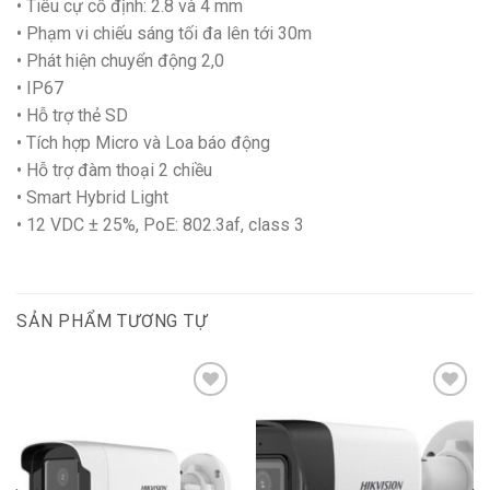
• Tiêu cự cố định: 2.8 và 4 mm
• Phạm vi chiếu sáng tối đa lên tới 30m
• Phát hiện chuyển động 2,0
• IP67
• Hỗ trợ thẻ SD
• Tích hợp Micro và Loa báo động
• Hỗ trợ đàm thoại 2 chiều
• Smart Hybrid Light
• 12 VDC ± 25%, PoE: 802.3af, class 3
SẢN PHẨM TƯƠNG TỰ
Add to
Add to
wishlist
wishlist