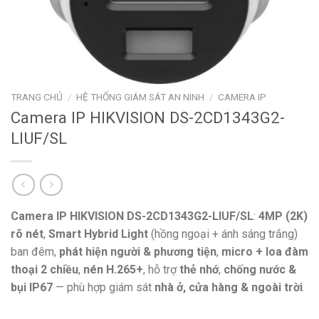
TRANG CHỦ
/
HỆ THỐNG GIÁM SÁT AN NINH
/
CAMERA IP
Camera IP HIKVISION DS-2CD1343G2-
LIUF/SL
Camera IP HIKVISION DS-2CD1343G2-LIUF/SL
:
4MP (2K)
rõ nét
,
Smart Hybrid Light
(hồng ngoại + ánh sáng trắng)
ban đêm,
phát hiện người & phương tiện
,
micro + loa đàm
thoại 2 chiều
,
nén H.265+
, hỗ trợ
thẻ nhớ
,
chống nước &
bụi IP67
— phù hợp giám sát
nhà ở, cửa hàng & ngoài trời
.