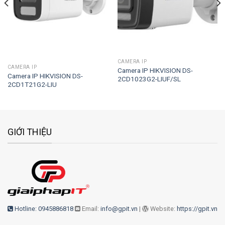
CAMERA IP
CAMERA IP
Camera IP HIKVISION DS-
Camera IP HIKVISION DS-
2CD1023G2-LIUF/SL
2CD1T21G2-LIU
GIỚI THIỆU
Hotline: 0945886818
Email:
info@gpit.vn
|
Website:
https://gpit.vn