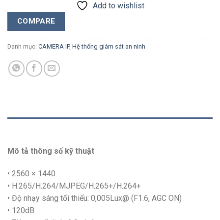
Add to wishlist
COMPARE
Danh mục:
CAMERA IP
,
Hệ thống giám sát an ninh
MÔ TẢ
Mô tả thông số kỹ thuật
• 2560 × 1440
• H.265/H.264/MJPEG/H.265+/H.264+
• Độ nhạy sáng tối thiểu: 0,005Lux@ (F1.6, AGC ON)
• 120dB