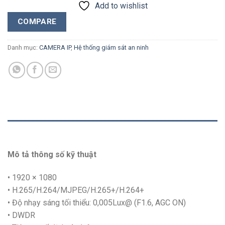
Add to wishlist
COMPARE
Danh mục:
CAMERA IP
,
Hệ thống giám sát an ninh
MÔ TẢ
Mô tả thông số kỹ thuật
• 1920 × 1080
• H.265/H.264/MJPEG/H.265+/H.264+
• Độ nhạy sáng tối thiểu: 0,005Lux@ (F1.6, AGC ON)
• DWDR