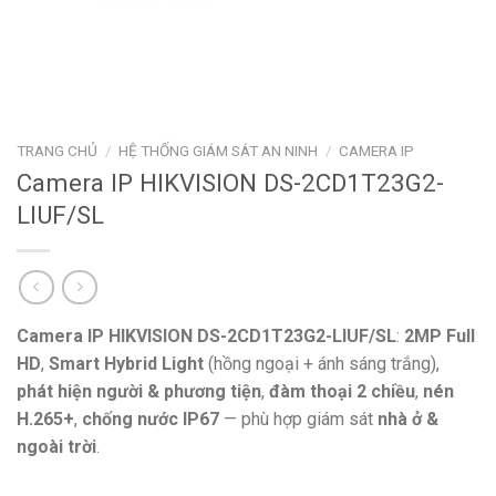
TRANG CHỦ
/
HỆ THỐNG GIÁM SÁT AN NINH
/
CAMERA IP
Camera IP HIKVISION DS-2CD1T23G2-
LIUF/SL
Camera IP HIKVISION DS-2CD1T23G2-LIUF/SL
:
2MP Full
HD
,
Smart Hybrid Light
(hồng ngoại + ánh sáng trắng),
phát hiện người & phương tiện
,
đàm thoại 2 chiều
,
nén
H.265+
,
chống nước IP67
— phù hợp giám sát
nhà ở &
ngoài trời
.