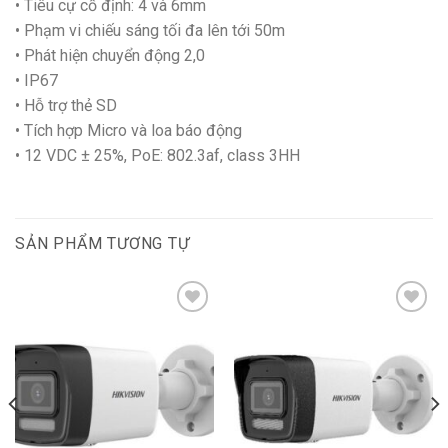
• Tiêu cự cố định: 4 và 6mm
• Phạm vi chiếu sáng tối đa lên tới 50m
• Phát hiện chuyển động 2,0
• IP67
• Hỗ trợ thẻ SD
• Tích hợp Micro và loa báo động
• 12 VDC ± 25%, PoE: 802.3af, class 3HH
SẢN PHẨM TƯƠNG TỰ
Add to
Add to
wishlist
wishlist