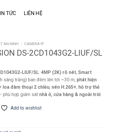
IN TỨC
LIÊN HỆ
T AN NINH
/
CAMERA IP
SION DS-2CD1043G2-LIUF/SL
CD1043G2-LIUF/SL
:
4MP (2K) rõ nét
,
Smart
h sáng trắng) ban đêm lên tới ~30 m,
phát hiện
+ loa đàm thoại 2 chiều
,
nén H.265+
,
hỗ trợ thẻ
 phù hợp giám sát
nhà ở, cửa hàng & ngoài trời
.
Add to wishlist