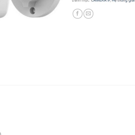
Danh mục:
CAMERA IP
,
Hệ thống giá
)