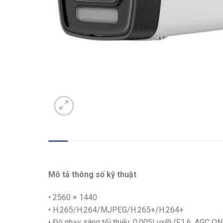
MÔ TẢ
Mô tả thông số kỹ thuật
• 2560 × 1440
• H.265/H.264/MJPEG/H.265+/H.264+
• Độ nhạy sáng tối thiểu: 0,005Lux@ (F1.6, AGC ON