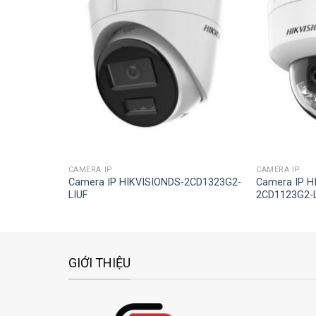
Add to
Add to
wishlist
wishlist
CAMERA IP
CAMERA IP
Camera IP HIKVISIONDS-2CD1323G2-
Camera IP H
LIUF
2CD1123G2-L
GIỚI THIỆU