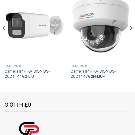
Add to
Add to
wishlist
wishlist
CAMERA IP
CAMERA IP
Camera IP HIKVISION DS-
Camera IP HIKVISION DS-
2CD1T41G2-LIU
2CD1147G2H-LIUF
GIỚI THIỆU