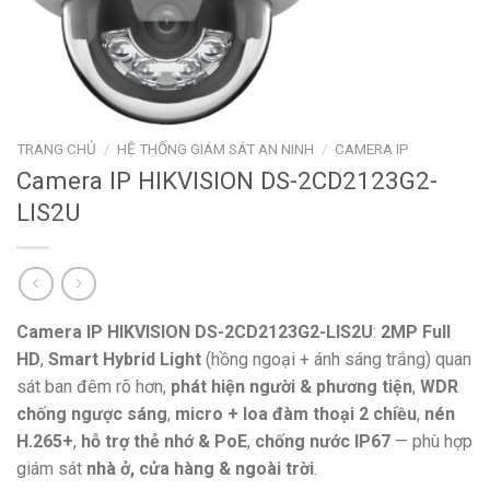
TRANG CHỦ
/
HỆ THỐNG GIÁM SÁT AN NINH
/
CAMERA IP
Camera IP HIKVISION DS-2CD2123G2-
LIS2U
Camera IP HIKVISION DS-2CD2123G2-LIS2U
:
2MP Full
HD
,
Smart Hybrid Light
(hồng ngoại + ánh sáng trắng) quan
sát ban đêm rõ hơn,
phát hiện người & phương tiện
,
WDR
chống ngược sáng
,
micro + loa đàm thoại 2 chiều
,
nén
H.265+
,
hỗ trợ thẻ nhớ & PoE
,
chống nước IP67
— phù hợp
giám sát
nhà ở, cửa hàng & ngoài trời
.