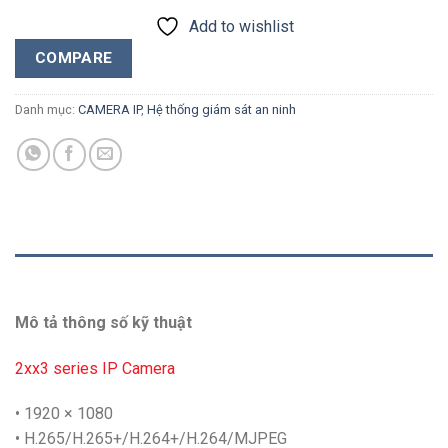
Add to wishlist
COMPARE
Danh mục:
CAMERA IP
,
Hệ thống giám sát an ninh
MÔ TẢ
Mô tả thông số kỹ thuật
2xx3 series IP Camera
• 1920 × 1080
• H.265/H.265+/H.264+/H.264/MJPEG