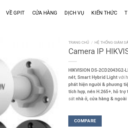
VỀ GPIT
CỬA HÀNG
DỊCH VỤ
KIẾN THỨC
T
TRANG CHỦ
/
HỆ THỐNG GIÁM SÁ
Camera IP HIKVI
Add to
HIKVISION DS‑2CD2043G2‑L
wishlist
nét
,
Smart Hybrid Light
với h
phát hiện người & phương ti
tích hợp
,
nén H.265+
,
hỗ trợ
sát
nhà ở, cửa hàng & ngoài 
COMPARE