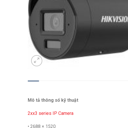
MÔ TẢ
Mô tả thông số kỹ thuật
2xx3 series IP Camera
• 2688 × 1520