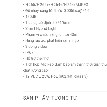
• H.265/H.265+/H.264+/H.264/MJPEG
• Độ nhạy sáng tối thiểu: 0,005Lux@F1.6
• 120dB
• Tiêu cự cố định: 2.8/4/6mm
• Smart Hybrid Light
• Phạm vi chiếu sáng lên tới 40m
• Hàng rào ảo, phát hiện xâm nhập
• 3 dòng video
• IP67
• Hỗ trợ thẻ nhớ
• Tích hợp Mic kép đảm bảo âm thanh thời gian th
chất lượng cao
• 12 VDC ± 25%, PoE (802.3af, class 3)
SẢN PHẨM TƯƠNG TỰ