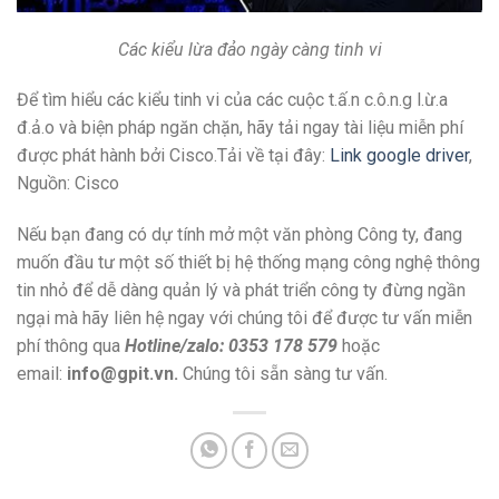
Các kiểu lừa đảo ngày càng tinh vi
Để tìm hiểu các kiểu tinh vi của các cuộc t.ấ.n c.ô.n.g l.ừ.a
đ.ả.o và biện pháp ngăn chặn, hãy tải ngay tài liệu miễn phí
được phát hành bởi Cisco.Tải về tại đây:
Link google driver
,
Nguồn: Cisco
Nếu bạn đang có dự tính mở một văn phòng Công ty, đang
muốn đầu tư một số thiết bị hệ thống mạng công nghệ thông
tin nhỏ để dễ dàng quản lý và phát triển công ty đừng ngần
ngại mà hãy liên hệ ngay với chúng tôi để được tư vấn miễn
phí thông qua
Hotline/zalo: 0353 178 579
hoặc
email:
info@gpit.vn.
Chúng tôi sẵn sàng tư vấn.