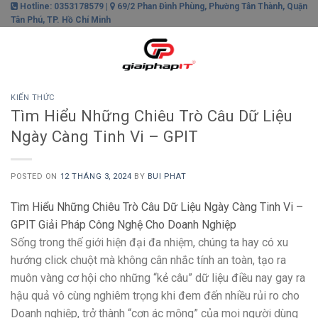
Skip
Hotline: 0353178579 |
69/2 Phan Đình Phùng, Phường Tân Thành, Quận
Tân Phú, TP. Hồ Chí Minh
to
content
0
KIẾN THỨC
Tìm Hiểu Những Chiêu Trò Câu Dữ Liệu
Ngày Càng Tinh Vi – GPIT
POSTED ON
12 THÁNG 3, 2024
BY
BUI PHAT
Tìm Hiểu Những Chiêu Trò Câu Dữ Liệu Ngày Càng Tinh Vi –
GPIT Giải Pháp Công Nghệ Cho Doanh Nghiệp
Sống trong thế giới hiện đại đa nhiệm, chúng ta hay có xu
hướng click chuột mà không cân nhắc tính an toàn, tạo ra
muôn vàng cơ hội cho những “kẻ câu” dữ liệu điều nay gay ra
hậu quả vô cùng nghiêm trọng khi đem đến nhiều rủi ro cho
Doanh nghiệp, trở thành “cơn ác mộng” của mọi người dùng