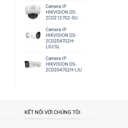
Camera IP
HIKVISION DS-
2CD2127G2-SU
Camera IP
HIKVISION DS-
2CD2047G2H-
LIU/SL
Camera IP
HIKVISION DS-
2CD2047G2H-LIU
KẾT NỐI VỚI CHÚNG TÔI