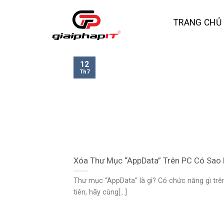
Skip
to
TRANG CHỦ
content
12
Th7
Xóa Thư Mục “AppData” Trên PC Có Sao
Thư mục “AppData” là gì? Có chức năng gì tr
tiên, hãy cùng[...]