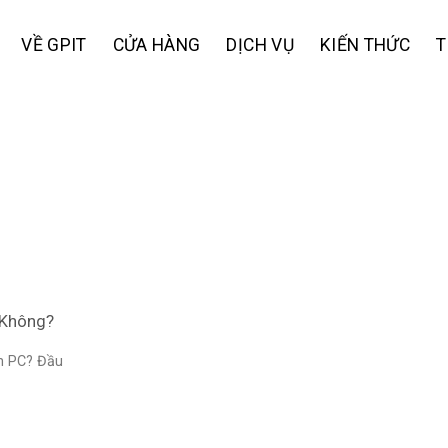
VỀ GPIT
CỬA HÀNG
DỊCH VỤ
KIẾN THỨC
T
 Không?
ên PC? Đầu