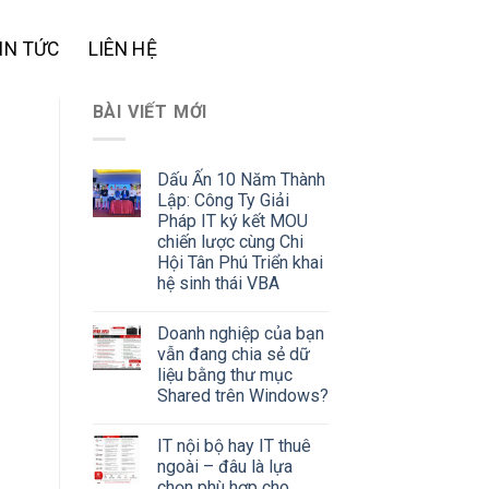
IN TỨC
LIÊN HỆ
BÀI VIẾT MỚI
Dấu Ấn 10 Năm Thành
Lập: Công Ty Giải
Pháp IT ký kết MOU
chiến lược cùng Chi
Hội Tân Phú Triển khai
hệ sinh thái VBA
Doanh nghiệp của bạn
vẫn đang chia sẻ dữ
liệu bằng thư mục
Shared trên Windows?
IT nội bộ hay IT thuê
ngoài – đâu là lựa
chọn phù hợp cho