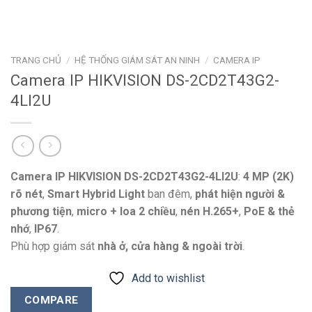
TRANG CHỦ
/
HỆ THỐNG GIÁM SÁT AN NINH
/
CAMERA IP
Camera IP HIKVISION DS-2CD2T43G2-
4LI2U
Camera IP HIKVISION DS-2CD2T43G2-4LI2U
:
4 MP (2K)
rõ nét
,
Smart Hybrid Light
ban đêm,
phát hiện người &
phương tiện
,
micro + loa 2 chiều
,
nén H.265+
,
PoE & thẻ
nhớ
,
IP67
.
Phù hợp giám sát
nhà ở, cửa hàng & ngoài trời
.
Add to wishlist
COMPARE