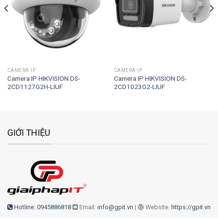
CAMERA IP
CAMERA IP
Camera IP HIKVISION DS-
Camera IP HIKVISION DS-
2CD1127G2H-LIUF
2CD1023G2-LIUF
GIỚI THIỆU
Hotline: 0945886818
Email:
info@gpit.vn
|
Website:
https://gpit.vn