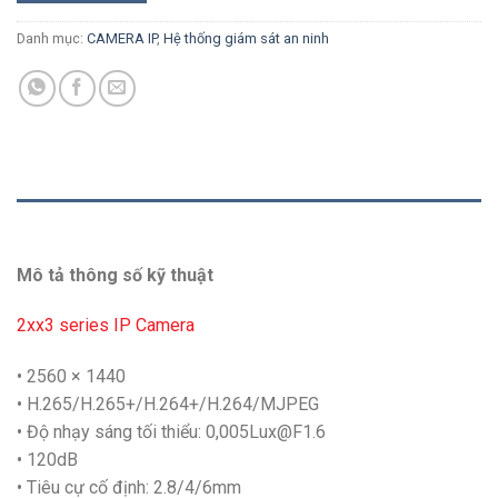
Danh mục:
CAMERA IP
,
Hệ thống giám sát an ninh
MÔ TẢ
Mô tả thông số kỹ thuật
2xx3 series IP Camera
• 2560 × 1440
• H.265/H.265+/H.264+/H.264/MJPEG
• Độ nhạy sáng tối thiểu: 0,005Lux@F1.6
• 120dB
• Tiêu cự cố định: 2.8/4/6mm