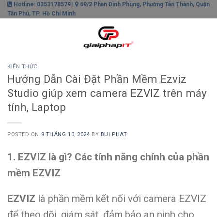
Skip
Hotline: 0353178579 |
69/2 Phan Đình Phùng, Phường Tân Thành, Quận
Tân Phú, TP. Hồ Chí Minh
to
content
0
KIẾN THỨC
Hướng Dẫn Cài Đặt Phần Mềm Ezviz
Studio giúp xem camera EZVIZ trên máy
tính, Laptop
POSTED ON
9 THÁNG 10, 2024
BY
BUI PHAT
1. EZVIZ là gì? Các tính năng chính của phần
mềm EZVIZ
EZVIZ
là phần mềm kết nối với camera EZVIZ
để theo dõi, giám sát, đảm bảo an ninh cho