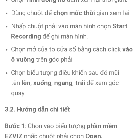
Dùng chuột để
chọn mốc thời
gian xem lại.
Nhấp chuột phải vào màn hình chọn
Start
Recording
để ghi màn hình.
Chọn mở của to cửa sổ bằng cách click
vào
ô vuông
trên góc phải.
Chọn biểu tượng điều khiển sau đó mũi
tên
lên
,
xuống
,
ngang
,
trái
để xem góc
quay.
3.2. Hướng dẫn chi tiết
Bước 1
: Chọn vào biểu tượng
phần mềm
EZVIZ
nhấp chuột phải chọn
Open.