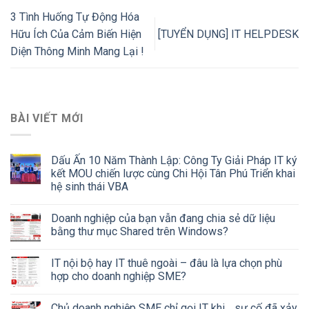
3 Tình Huống Tự Động Hóa
Hữu Ích Của Cảm Biến Hiện
[TUYỂN DỤNG] IT HELPDESK
Diện Thông Minh Mang Lại !
BÀI VIẾT MỚI
Dấu Ấn 10 Năm Thành Lập: Công Ty Giải Pháp IT ký
kết MOU chiến lược cùng Chi Hội Tân Phú Triển khai
hệ sinh thái VBA
Doanh nghiệp của bạn vẫn đang chia sẻ dữ liệu
bằng thư mục Shared trên Windows?
IT nội bộ hay IT thuê ngoài – đâu là lựa chọn phù
hợp cho doanh nghiệp SME?
Chủ doanh nghiệp SME chỉ gọi IT khi… sự cố đã xảy