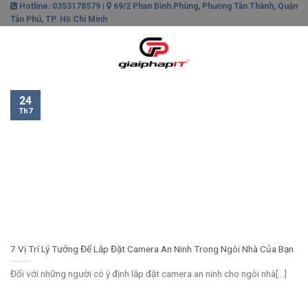
Skip
Hotline: 0353178579 |
69/2 Phan Đình Phùng, Phường Tân Thành, Quận
Tân Phú, TP. Hồ Chí Minh
to
content
0
24
Th7
7 Vị Trí Lý Tưởng Để Lắp Đặt Camera An Ninh Trong Ngôi Nhà Của Bạn
Đối với những người có ý định lắp đặt camera an ninh cho ngôi nhà[...]