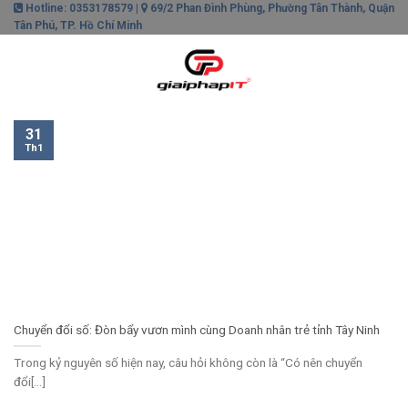
Skip
Hotline: 0353178579 |
69/2 Phan Đình Phùng, Phường Tân Thành, Quận
Tân Phú, TP. Hồ Chí Minh
to
content
0
31
Th1
Chuyển đổi số: Đòn bẩy vươn mình cùng Doanh nhân trẻ tỉnh Tây Ninh
Trong kỷ nguyên số hiện nay, câu hỏi không còn là “Có nên chuyển
đổi[...]