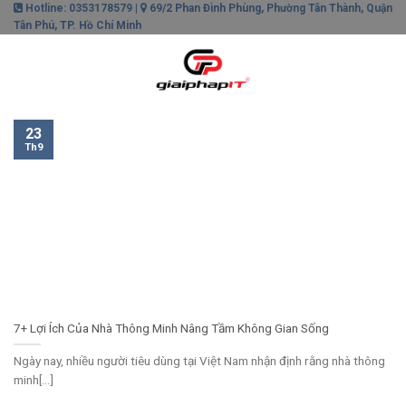
Skip
Hotline: 0353178579 |
69/2 Phan Đình Phùng, Phường Tân Thành, Quận
Tân Phú, TP. Hồ Chí Minh
to
content
0
23
Th9
7+ Lợi Ích Của Nhà Thông Minh Nâng Tầm Không Gian Sống
Ngày nay, nhiều người tiêu dùng tại Việt Nam nhận định rằng nhà thông
minh[...]