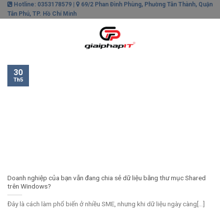
Skip
Hotline: 0353178579 |
69/2 Phan Đình Phùng, Phường Tân Thành, Quận
Tân Phú, TP. Hồ Chí Minh
to
content
0
30
Th5
Doanh nghiệp của bạn vẫn đang chia sẻ dữ liệu bằng thư mục Shared
trên Windows?
Đây là cách làm phổ biến ở nhiều SME, nhưng khi dữ liệu ngày càng[...]