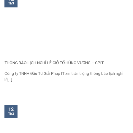
Th3
THÔNG BÁO LỊCH NGHĨ LỄ GIỖ TỔ HÙNG VƯƠNG – GPIT
Công ty TNHH Đầu Tư Giải Pháp IT xin trân trọng thông báo lịch nghỉ
lễ[...]
12
Th3