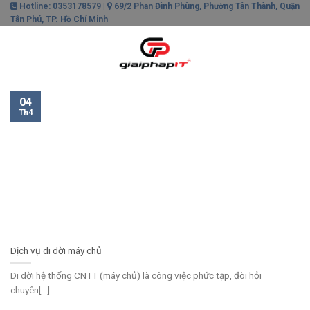
Skip
Hotline: 0353178579 |
69/2 Phan Đình Phùng, Phường Tân Thành, Quận
Tân Phú, TP. Hồ Chí Minh
to
content
0
04
Th4
Dịch vụ di dời máy chủ
Di dời hệ thống CNTT (máy chủ) là công việc phức tạp, đòi hỏi
chuyên[...]