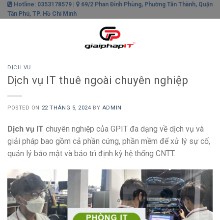
Skip
Hotline: 0353178579 |
69/2 Phan Đình Phùng, Phường Tân Thành, Quận
Tân Phú, TP. Hồ Chí Minh
to
content
0
DỊCH VỤ
Dịch vụ IT thuê ngoài chuyên nghiệp
POSTED ON
22 THÁNG 5, 2024
BY
ADMIN
Dịch vụ IT
chuyên nghiệp của GPIT đa dạng về dịch vụ và
giải pháp bao gồm cả phần cứng, phần mềm để xử lý sự cố,
quản lý bảo mật và bảo trì định kỳ hệ thống CNTT.